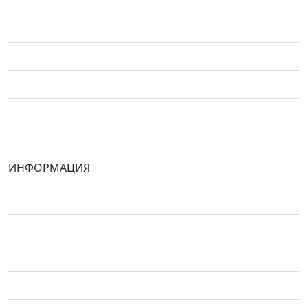
Москва, ул. Клочкова д. 6
+7 (993)355-75-75
Пн-Пт с 9.00 до 18.00 МСК
pakulinvladim@yandex.ru
ИНФОРМАЦИЯ
Портфолио
Инструменты
Отзывы
Блог