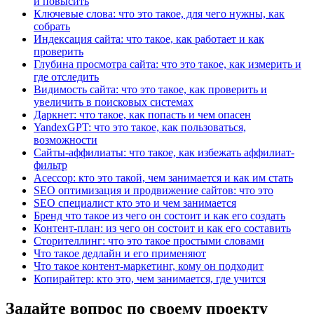
и повысить
Ключевые слова: что это такое, для чего нужны, как
собрать
Индексация сайта: что такое, как работает и как
проверить
Глубина просмотра сайта: что это такое, как измерить и
где отследить
Видимость сайта: что это такое, как проверить и
увеличить в поисковых системах
Даркнет: что такое, как попасть и чем опасен
YandexGPT: что это такое, как пользоваться,
возможности
Сайты-аффилиаты: что такое, как избежать аффилиат-
фильтр
Асессор: кто это такой, чем занимается и как им стать
SEO оптимизация и продвижение сайтов: что это
SEO специалист кто это и чем занимается
Бренд что такое из чего он состоит и как его создать
Контент-план: из чего он состоит и как его составить
Cторителлинг: что это такое простыми словами
Что такое дедлайн и его применяют
Что такое контент-маркетинг, кому он подходит
Копирайтер: кто это, чем занимается, где учится
Задайте вопрос по своему проекту