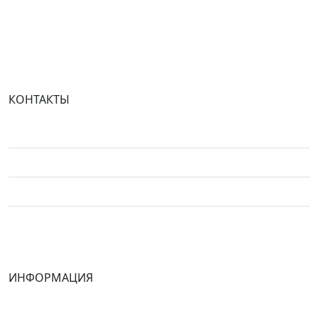
Политика конфиденциальности
Telegram
КОНТАКТЫ
Москва, ул. Клочкова д. 6
+7 (993)355-75-75
Пн-Пт с 9.00 до 18.00 МСК
pakulinvladim@yandex.ru
ИНФОРМАЦИЯ
Портфолио